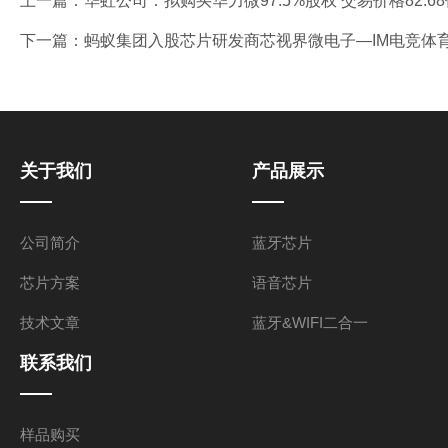
上一篇：
华虹公司：拟购买华力微97.5%股权 交易价格82.
下一篇：
蚂蚁集团入股芯片研发商芯视界微电子—IM电竞体
关于我们
产品展示
公司简介
蓝牙芯片
芯片方案
语音芯片
技术文章
蓝牙&WIFI二合一
联系我们
样品购买