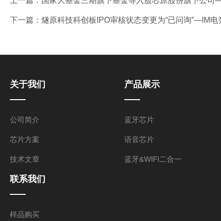
上一篇：
国家大基金三期旗下基金等入股芯原股份旗下公司—
下一篇：
燧原科技科创板IPO审核状态变更为“已问询”—IM
关于我们
产品展示
公司简介
蓝牙芯片
芯片方案
语音芯片
技术文章
蓝牙&WIFI二合一
联系我们
样品购买