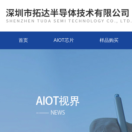
首页
AIOT芯片
样品购买