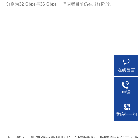
分别为32 Gbps与36 Gbps ，但两者目前仍在取样阶段。
在线留言
电话
微信扫一扫