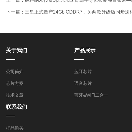
上一篇：
胜科纳米投资5亿元加速青岛半导体检测项目布局—
下一篇：
三星正式量产24Gb GDDR7，另两款升级版同步
关于我们
产品展示
公司简介
蓝牙芯片
芯片方案
语音芯片
技术文章
蓝牙&WIFI二合一
联系我们
样品购买