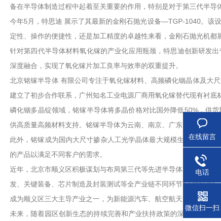
备在半导体制造过程中起着至关重要的作用，特别是对于第三代半导
今年5月，特思迪 展示了其最新的金刚石抛光设备—TGP-1040
定性、操作的便捷性，还是加工精度的卓越性来看，金刚石抛光机都
针对第四代半导体材料氧化镓的产业化应用瓶颈，特思迪创新研发出专
深度融合，实现了氧化镓片加工良率与效率的双重提升。
北京铭镓半导体 有限公司专注于氧化镓材料、高频磷化铟晶体及大尺寸
建立了初步合作联系，广州知名工业电源厂商用氧化镓替代现有衬底材料
磷化铟多晶锭领域，铭镓半导体将多晶价格对比国外降低50%，供货
供高质量高频材料支持。铭镓半导体为云南、南京、广东、浙江、青岛
在线留言
此外，铭镓成为国内大尺寸掺杂人工光学晶体最大规模生产者，针对
的产品以满足不同客户的需求。
近年，北京市顺义区积极谋划与布局第三代等先进半导体产业，以“产
电话
发、关键装备、芯片制造及封装测试等全产业链不同环节“深耕细作”
成为顺义区三大主导产业之一，为新能源汽车、航空航天等重要产业
微信扫一扫
未来，随着园区创新生态的持续完善和产业扶持政策的深度落地，有