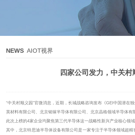
NEWS
AIOT视界
四家公司发力，中关村
“中关村顺义园”官微消息，近期，长城战略咨询发布《GEI中国潜在
英材料有限公司、北京铭镓半导体有限公司、北京晶格领域半导体有
此次上榜的4家企业均聚焦第三代半导体这一战略性新兴产业核心领
其中，北京特思迪半导体设备有限公司是一家专注于半导体领域超精