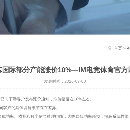
首页
>
A
芯国际部分产能涨价10%—IM电竞体育官方
发表时间：2026-07-08
已向下游客户发布涨价通知，涨价幅度在10%左右。
不同客户的具体调价细节存在差异。
集成功率、模拟和数字信号处理电路，大幅降低功率耗损，提高系统性能