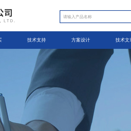
买
技术支持
方案设计
技术文