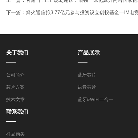
上一篇：
甘肃“十五五”规划建议：做强一体化算力网络国家枢
下一篇：
烽火通信拟3.77亿元参与投资设立创投基金—IM电
关于我们
产品展示
公司简介
蓝牙芯片
芯片方案
语音芯片
技术文章
蓝牙&WIFI二合一
联系我们
样品购买