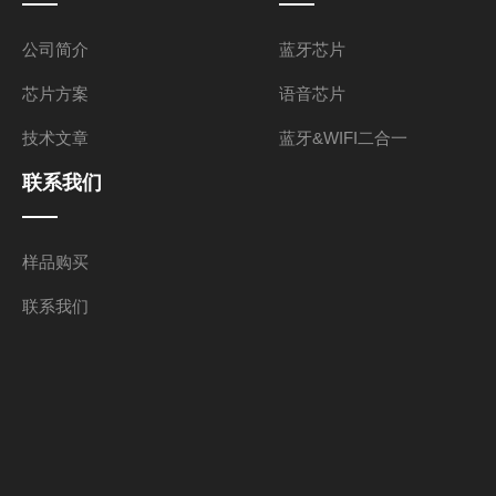
公司简介
蓝牙芯片
芯片方案
语音芯片
技术文章
蓝牙&WIFI二合一
联系我们
样品购买
联系我们