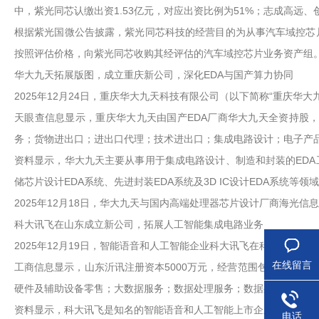
中，紫光同芯认缴出资1.53亿元，对应出资比例为51%；志成高远、
根据紫光国微公告披露，紫光同芯科技的经营目的为从事汽车域控芯
按照评估价格，向紫光同芯收购其经评估的汽车域控芯片业务资产组。该资产
华大九天拓展版图，成立重庆新公司，深化EDA与国产算力协同
2025年12月24日，重庆华大九天科技有限公司（以下简称“重庆华大
天眼查信息显示，重庆华大九天由国产EDA厂商华大九天全资持股
务；货物进出口；进出口代理；技术进出口；集成电路设计；电子产
资料显示，华大九天主要从事用于集成电路设计、制造和封装的EDA
储芯片设计EDA系统、先进封装EDA系统及3D IC设计EDA系统等
2025年12月18日，华大九天与国内高端处理器芯片设计厂商海光
科大讯飞在山东成立新公司，拓展人工智能集成电路业务
2025年12月19日，智能语音和人工智能企业科大讯飞在科技领域
在线留言
工商信息显示，山东沂讯注册资本5000万元，经营范围包括信息技
硬件及辅助设备零售；大数据服务；数据处理服务；数据处理和存储
资料显示，科大讯飞是知名的智能语音和人工智能上市企业，主要从
电话