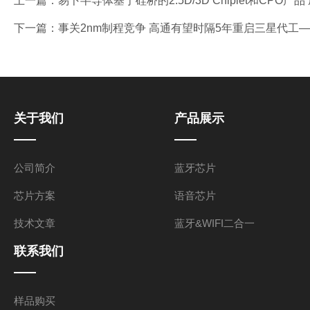
上一篇：
易卜半导体基于硅桥的2.5D/3D Chiplet和CPO
下一篇：
事关2nm制程竞争 高通有望时隔5年重启三星代工—
关于我们
产品展示
公司简介
蓝牙芯片
芯片方案
语音芯片
技术文章
蓝牙&WIFI二合一
联系我们
样品购买