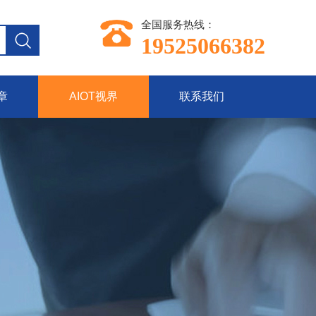
全国服务热线：
19525066382
章
AIOT视界
联系我们