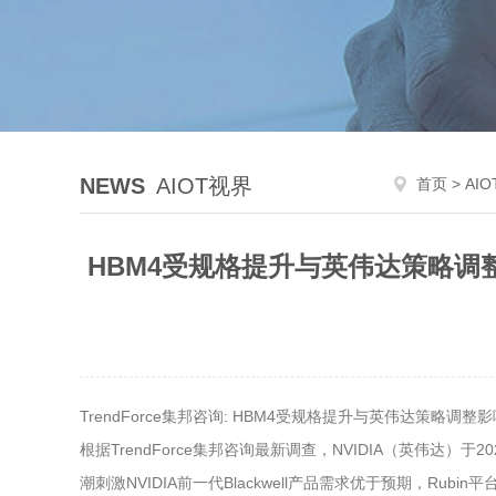
NEWS
AIOT视界
首页
>
AI
HBM4受规格提升与英伟达策略调整影
TrendForce集邦咨询: HBM4受规格提升与英伟达策略调
根据TrendForce集邦咨询最新调查，NVIDIA（英伟达）于2
潮刺激NVIDIA前一代Blackwell产品需求优于预期，R