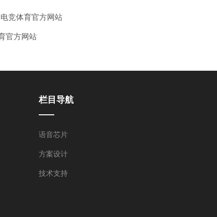
IM电竞体育官方网站
体育官方网站
栏目导航
语音芯片
方案设计
技术支持