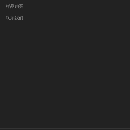
样品购买
联系我们