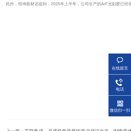
此外，恒坤新材还提到，2025年上半年，公司生产的ArF光刻胶已经
在线留言
电话
微信扫一扫