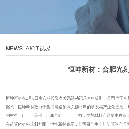
NEWS
AIOT视界
恒坤新材：合肥光刻
恒坤新材在1月8日发布的投资者关系活动记录表中提到，公司位于合
据悉，恒坤新材致力于集成电路领域关键材料的研发与产业化应用，
刻材料工厂——漳州工厂和合肥工厂。目前，光刻材料产能集中在漳州
在前驱体材料规划方面，恒坤新材表示，公司目前生产的前驱体产品