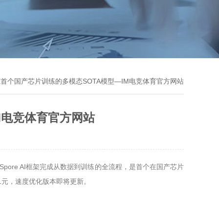
源首个国产芯片训练的多模态SOTA模型—IM电竞体育官方网站
M电竞体育官方网站
ndSpore AI框架完成从数据到训练的全流程，是首个在国产芯片
.1元，速度优化版本即将更新。