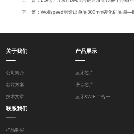
上一篇：
LG电子开发HBM混合键合堆叠设备早期版本
下一篇：
Wolfspeed制造出单晶300mm碳化硅晶圆
关于我们
产品展示
公司简介
蓝牙芯片
芯片方案
语音芯片
技术文章
蓝牙&WIFI二合一
联系我们
样品购买