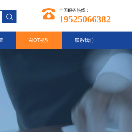
全国服务热线：
19525066382
章
AIOT视界
联系我们