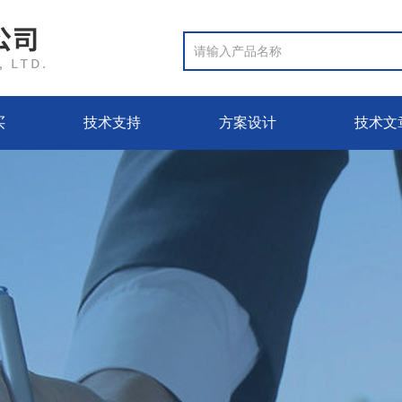
买
技术支持
方案设计
技术文