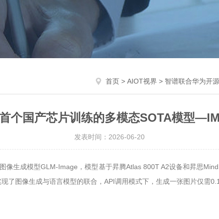
首页
>
AIOT视界
> 智谱联合华为开
首个国产芯片训练的多模态SOTA模型—I
发表时间：2026-06-20
模型GLM-Image，模型基于昇腾Atlas 800T A2设备和昇思Mi
ge实现了图像生成与语言模型的联合，API调用模式下，生成一张图片仅需0