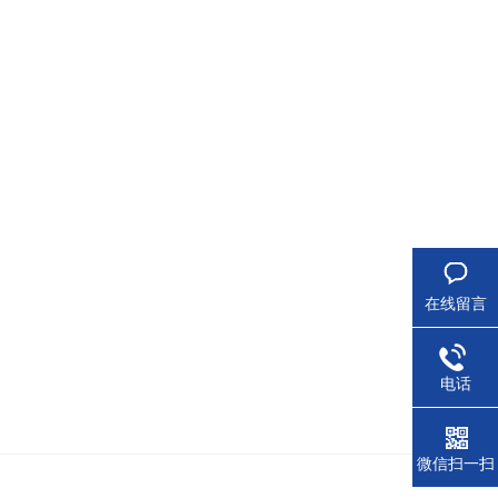
在线留言
电话
微信扫一扫