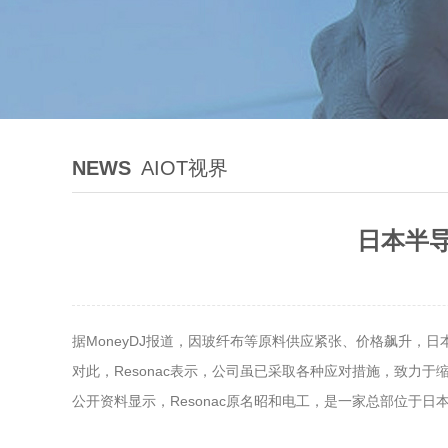
NEWS
AIOT视界
日本半导
据MoneyDJ报道，因玻纤布等原料供应紧张、价格飙升，日
对此，Resonac表示，公司虽已采取各种应对措施，致力
公开资料显示，Resonac原名昭和电工，是一家总部位于