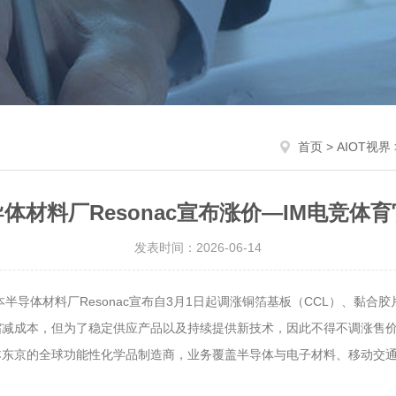
首页
>
AIOT视界
体材料厂Resonac宣布涨价—IM电竞体
发表时间：2026-06-14
本半导体材料厂Resonac宣布自3月1日起调涨铜箔基板（CCL）、黏合
于缩减成本，但为了稳定供应产品以及持续提供新技术，因此不得不调涨售
日本东京的全球功能性化学品制造商，业务覆盖半导体与电子材料、移动交