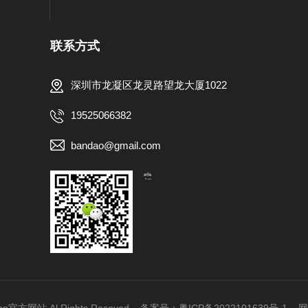
联系方式
深圳市龙凝区龙灵路望龙大厦1022
19525066382
bandao@gmail.com
【扫一扫，关注我们】