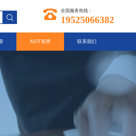
全国服务热线：
19525066382
章
AIOT视界
联系我们