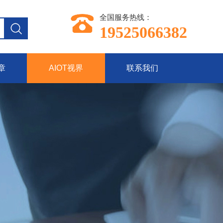
全国服务热线：
19525066382
章
AIOT视界
联系我们