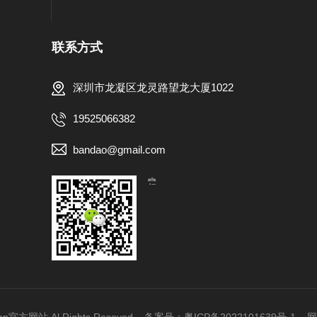
联系方式
深圳市龙凝区龙灵路望龙大厦1022
19525066382
bandao@gmail.com
【扫一扫，关注我们】