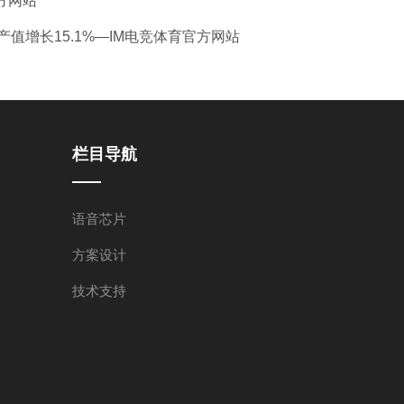
方网站
值增长15.1%—IM电竞体育官方网站
栏目导航
语音芯片
方案设计
技术支持