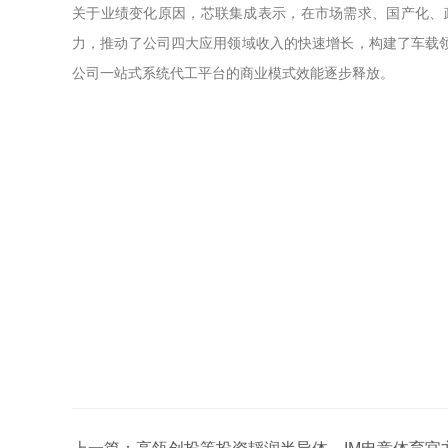
关于业绩变化原因，芯联集成表示，在市场需求、国产化、
力，推动了公司四大应用领域收入的快速增长，构建了车载
公司一站式系统代工平台的商业模式效能逐步释放。