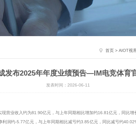
首页
>
AIOT视
成发布2025年年度业绩预告—IM电竞体育
发表时间：2026-06-11
营业收入约为81.90亿元，与上年同期相比增加约16.81亿元，同比增长约
约-5.77亿元，与上年同期相比减亏约3.85亿元，同比减亏约40.02