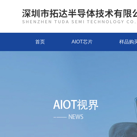
首页
AIOT芯片
样品购