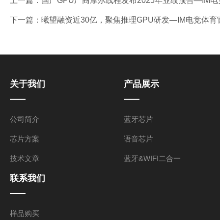
上一篇：
国产GPU厂商摩尔线程发布2025年业绩预告—IM
下一篇：
曦望融资近30亿，聚焦推理GPU研发—IM电竞体育
关于我们
产品展示
公司简介
蓝牙芯片
芯片方案
语音芯片
技术文章
蓝牙&WIFI二合一
联系我们
样品购买