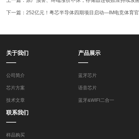
上一篇：
原厂预警、终端涨价不休，存储器连锁效应持续发酵
下一篇：
252亿元！粤芯半导体四期项目启动—IM电竞体育
关于我们
产品展示
公司简介
蓝牙芯片
芯片方案
语音芯片
技术文章
蓝牙&WIFI二合一
联系我们
样品购买