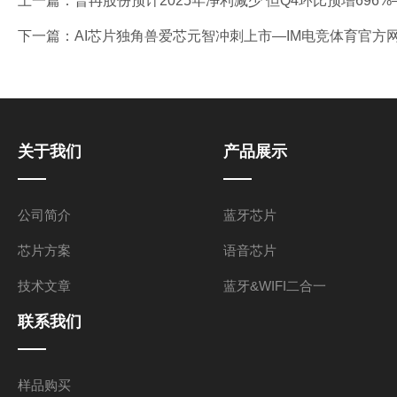
上一篇：
普冉股份预计2025年净利减少 但Q4环比预增696
下一篇：
AI芯片独角兽爱芯元智冲刺上市—IM电竞体育官方
关于我们
产品展示
公司简介
蓝牙芯片
芯片方案
语音芯片
技术文章
蓝牙&WIFI二合一
联系我们
样品购买