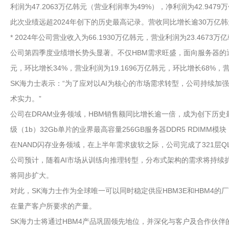
利润为47.2063万亿韩元（营业利润率为49%），净利润为42.9479万
此次业绩远超2024年创下的历史最高记录。营收同比增长逾30万
* 2024年公司营业收入为66.1930万亿韩元，营业利润为23.4673万
公司第四季度业绩增长势头显著。不仅HBM需求旺盛，面向服务器的通
元，环比增长34%，营业利润为19.1696万亿韩元，环比增长68%
SK海力士表示：“为了应对以AI为核心的市场需求转型，公司持续加
术实力。”
公司在DRAM业务领域，HBM销售额同比增长逾一倍，成为创下历史最
级（1b）32Gb单片的业界最高容量256GB服务器DDR5 RDIM
在NAND闪存业务领域，在上半年需求疲软之际，公司完成了321层
公司预计，随着AI市场从训练向推理转型，分布式架构的需求将持续扩
将同步扩大。
对此，SK海力士作为全球唯一可以同时稳定供应HBM3E和HBM4
在量产客户所要求的产量。
SK海力士将通过HBM4产品巩固领先地位，并深化与客户及合作伙伴的