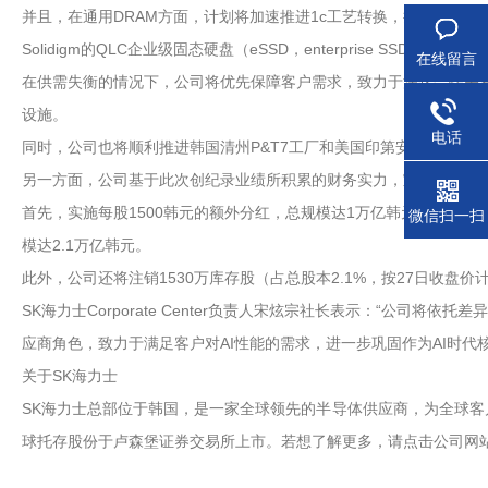
并且，在通用DRAM方面，计划将加速推进1c工艺转换，扩大面向AI
Solidigm的QLC企业级固态硬盘（eSSD，enterprise SSD）
在线留言
在供需失衡的情况下，公司将优先保障客户需求，致力于深化合作关系
设施。
电话
同时，公司也将顺利推进韩国清州P&T7工厂和美国印第安纳州先进封装（
另一方面，公司基于此次创纪录业绩所积累的财务实力，宣布推出大
首先，实施每股1500韩元的额外分红，总规模达1万亿韩元。由此，末
微信扫一扫
模达2.1万亿韩元。
此外，公司还将注销1530万库存股（占总股本2.1%，按27日收盘
SK海力士Corporate Center负责人宋炫宗社长表示：“
应商角色，致力于满足客户对AI性能的需求，进一步巩固作为AI时代
关于SK海力士
SK海力士总部位于韩国，是一家全球领先的半导体供应商，为全球客户提
球托存股份于卢森堡证券交易所上市。若想了解更多，请点击公司网站www.skhyn