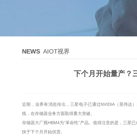
NEWS
AIOT视界
下个月开始量产？三
近期，业界有消息传出，三星电子已通过NVIDIA（英伟达）和A
线，在存储器业务方面取得重大突破。
存储器大厂视HBM4为“革命性”产品。值得注意的是，三星已成功在
快于下个月开始供货。