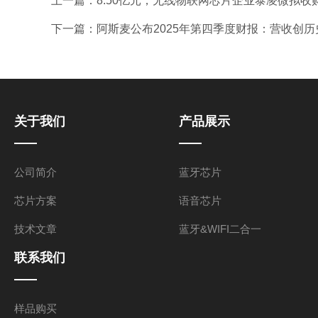
上一篇：
8.50亿元，无线物联网芯片企业泰凌微拟收
下一篇：
阿斯麦公布2025年第四季度财报：营收创历
关于我们
产品展示
公司简介
蓝牙芯片
芯片方案
语音芯片
技术文章
蓝牙&WIFI二合一
联系我们
样品购买