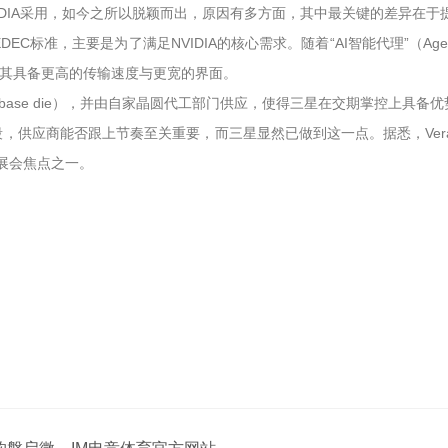
IDIA采用，如今之所以脱颖而出，原因有多方面，其中最关键的差异在于
EC标准，主要是为了满足NVIDIA的核心需求。随着“AI智能代理”（Agent
，其具备更高的传输速度与更宽的界面。
 base die），并由自家晶圆代工部门供应，使得三星在交期掌控上具备优
产”阶段，供应商能否跟上节奏至关重要，而三星显然已做到这一点。据悉，Vera 
为展会焦点之一。