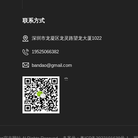
联系方式
深圳市龙凝区龙灵路望龙大厦1022
19525066382
bandao@gmail.com
【扫一扫，关注我们】