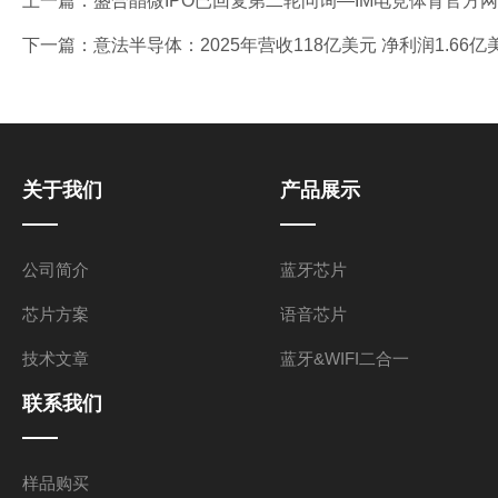
上一篇：
盛合晶微IPO已回复第二轮问询—IM电竞体育官方
下一篇：
意法半导体：2025年营收118亿美元 净利润1.66
关于我们
产品展示
公司简介
蓝牙芯片
芯片方案
语音芯片
技术文章
蓝牙&WIFI二合一
联系我们
样品购买