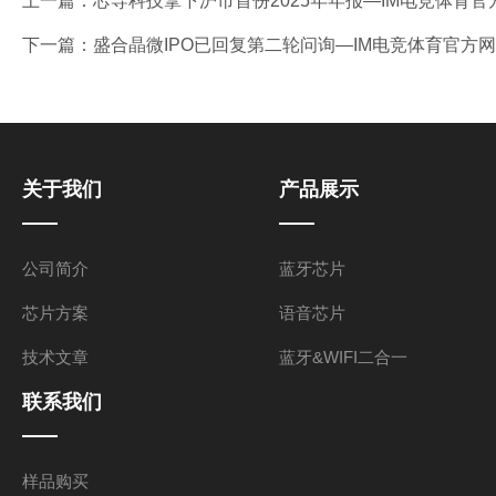
上一篇：
芯导科技拿下沪市首份2025年年报—IM电竞体育官
下一篇：
盛合晶微IPO已回复第二轮问询—IM电竞体育官方
关于我们
产品展示
公司简介
蓝牙芯片
芯片方案
语音芯片
技术文章
蓝牙&WIFI二合一
联系我们
样品购买