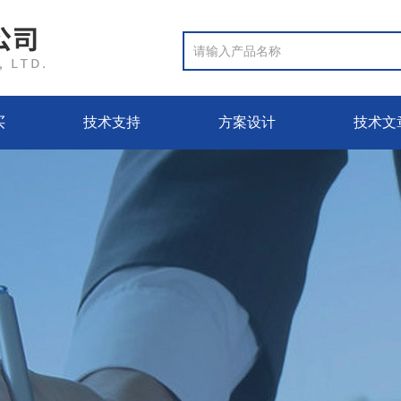
买
技术支持
方案设计
技术文