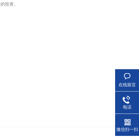
景的投资。
在线留言
电话
微信扫一扫