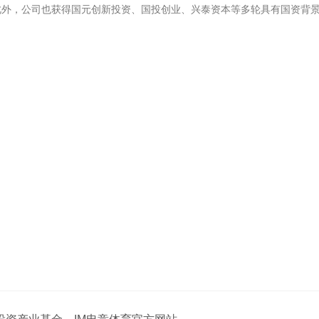
此外，公司也获得国元创新投资、国投创业、兴泰资本等多轮具有国资背