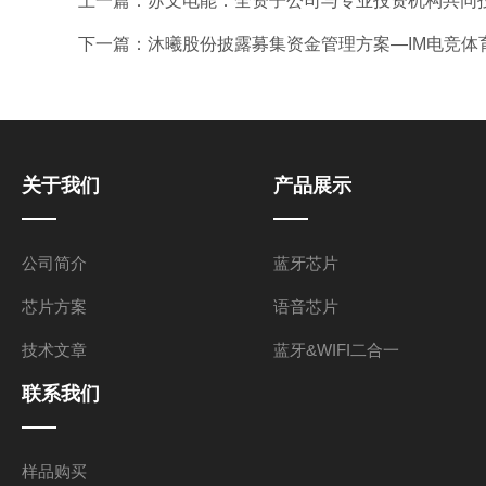
上一篇：
苏文电能：全资子公司与专业投资机构共同投
下一篇：
沐曦股份披露募集资金管理方案—IM电竞体
关于我们
产品展示
公司简介
蓝牙芯片
芯片方案
语音芯片
技术文章
蓝牙&WIFI二合一
联系我们
样品购买