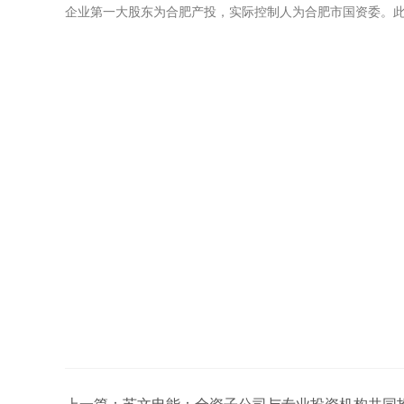
企业第一大股东为合肥产投，实际控制人为合肥市国资委。