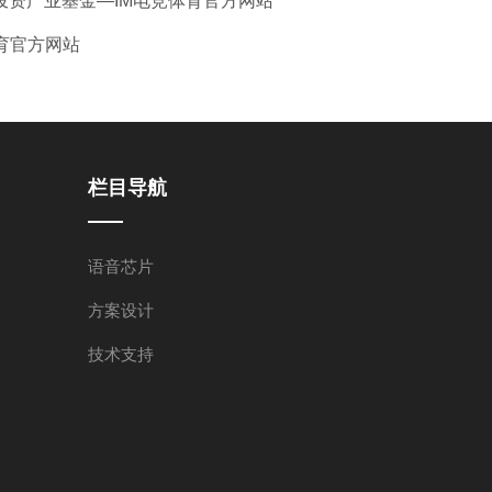
资产业基金—IM电竞体育官方网站
育官方网站
栏目导航
语音芯片
方案设计
技术支持