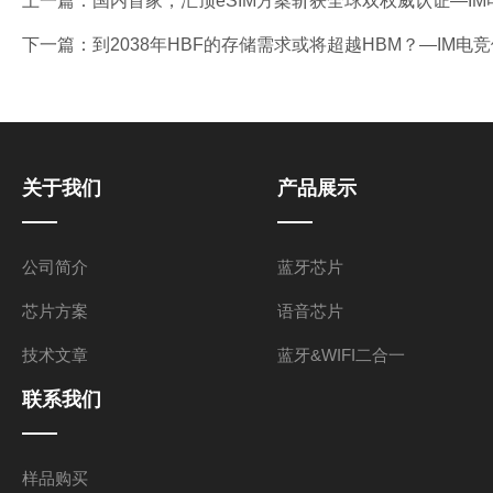
上一篇：
国内首家，汇顶eSIM方案斩获全球双权威认证—I
下一篇：
到2038年HBF的存储需求或将超越HBM？—IM电
关于我们
产品展示
公司简介
蓝牙芯片
芯片方案
语音芯片
技术文章
蓝牙&WIFI二合一
联系我们
样品购买