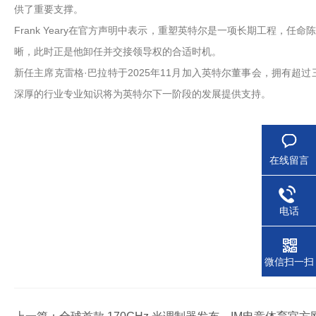
供了重要支撑。
Frank Yeary在官方声明中表示，重塑英特尔是一项长期工程，任
晰，此时正是他卸任并交接领导权的合适时机。
新任主席克雷格·巴拉特于2025年11月加入英特尔董事会，拥有
深厚的行业专业知识将为英特尔下一阶段的发展提供支持。
在线留言
电话
微信扫一扫