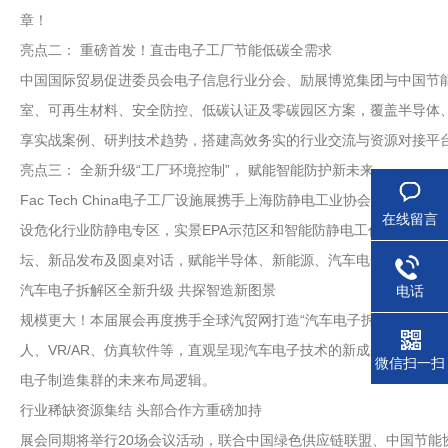
章！
亮点二： 重磅首发！直击电子工厂节能低碳全需求
中国国际贸易促进委员会电子信息行业分会、励展博览集团与中国节能
室、可再生材料、安全防控、低碳认证及零碳园区方案，覆盖半导体
享实战案例、研判技术趋势，搭建高效务实的行业交流与资源对接平
亮点三： 全新升级“工厂环境控制”， 赋能智能防护新未来
Fac Tech China电子工厂设施展携手上海防静电工业协会，
在线留言
设危化行业防静电专区，实景EPA示范区和智能防静电工作台首秀
坛、新品发布及圆桌对话，赋能半导体、新能源、汽车电子等高端制
汽车电子拆解区全新升级 共探智造新图景
电话
规模更大！本届展会再度携手全球汽贸网打造“汽车电子拆解区+沙龙
人、VR/AR、仿真软件等，直观呈现汽车电子技术的新成果与趋势
微信扫一扫
电子制造集群的未来布局逻辑。
行业稀缺资源集结 头部合作方重磅加持
展会同期将举行20场会议活动，联合中国绿色供应链联盟、中国节能