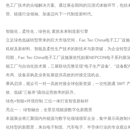
色工厂技术的尖端解决方案。通过展会期间的沉浸式体验环节，包括未来工
营、链接行业领袖、加速迈向下一代制造新时代。
智能化，柔性化，绿色化 紧抓未来制造新引擎
立足绿色低碳转型带来的巨大市场空间，Fac Tec China电子
耗材及新材料、智能及柔性生产技术的新技术与新突破，为企业转型
同期，Fac Tec China电子工厂设施展依托励展NEPCON电子系列展
能工厂与自动化技术展，三展联动完整呈现“电子生产设备”、“设备配
布局、设备采购及业务拓展提供高效的对接交流机会。
乘风启浪，观众可一对一高效对接全球创新资源，一次性跑通 SMT
效、低碳“三板斧”撬动运营效率的跃升。
绿色×智能×环境控制 三位一体打造智造新标杆
亮点一： 绿智融合，全景呈现能源数字化新图景
本届展会将汇聚国内外能源与数字化领域领军企业，集中展示高效制
化转型的新图景，来自电子制造、汽车电子、半导体行业的专业观众