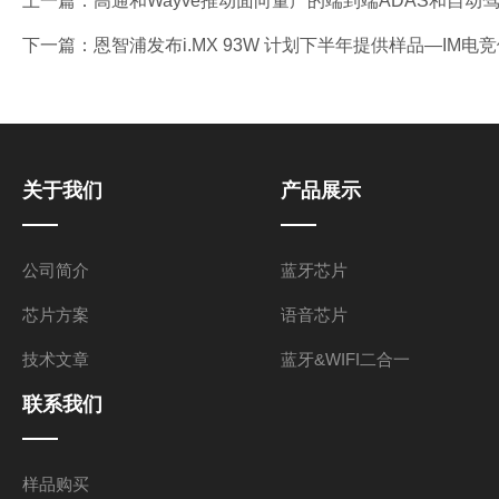
上一篇：
高通和Wayve推动面向量产的端到端ADAS和自动
下一篇：
恩智浦发布i.MX 93W 计划下半年提供样品—IM电
关于我们
产品展示
公司简介
蓝牙芯片
芯片方案
语音芯片
技术文章
蓝牙&WIFI二合一
联系我们
样品购买