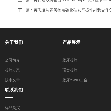
上一篇：
英伟达或将推出RTX 50 Super系列显卡—
下一篇：
英飞凌与罗姆签署碳化硅功率器件封装合作备
关于我们
产品展示
公司简介
蓝牙芯片
芯片方案
语音芯片
技术文章
蓝牙&WIFI二合一
联系我们
样品购买