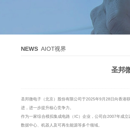
NEWS
AIOT视界
圣邦
圣邦微电子（北京）股份有限公司于2025年9月28日向
进，进一步提升核心竞争力。
作为一家综合模拟集成电路（IC）企业，公司自2007年成
数据中心、机器人及可再生能源等多个领域。