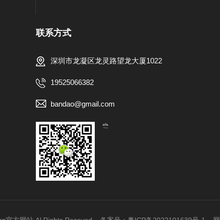
联系方式
深圳市龙凝区龙灵路望龙大厦1022
19525066382
bandao@gmail.com
【扫一扫，关注我们】