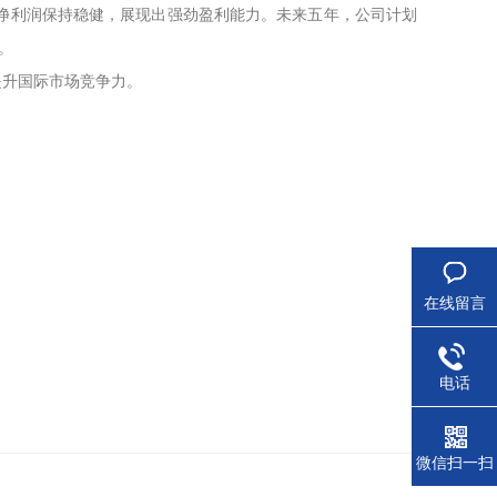
整净利润保持稳健，展现出强劲盈利能力。未来五年，公司计划
。
提升国际市场竞争力。
在线留言
电话
微信扫一扫