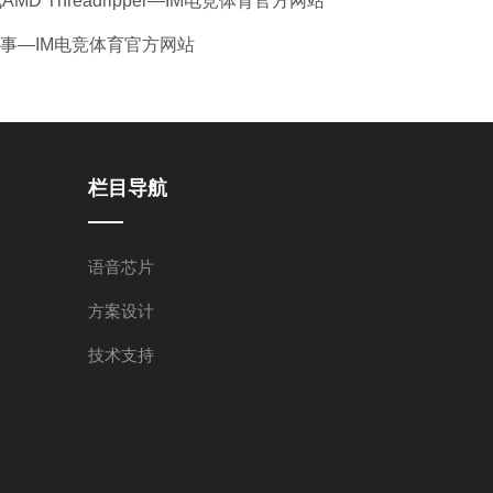
AMD Threadripper—IM电竞体育官方网站
任董事—IM电竞体育官方网站
栏目导航
语音芯片
方案设计
技术支持