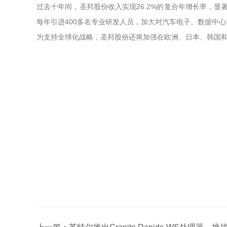
过去十年间，圣邦股份收入实现26.2%的复合年增长率，
每年引进400多名专业研发人员，加大对汽车电子、数据中
为支持全球化战略，圣邦股份还将加强在欧洲、日本、韩国