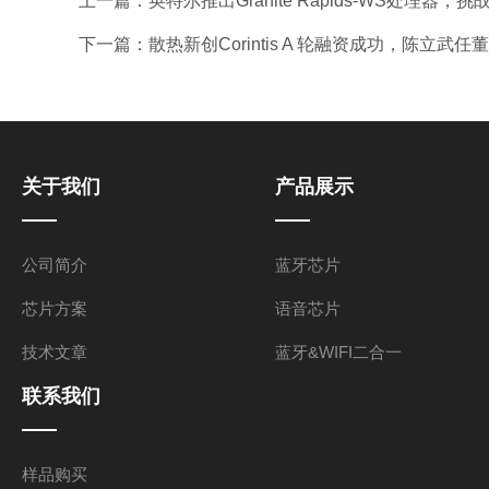
上一篇：
英特尔推出Granite Rapids-WS处理器，挑战
下一篇：
散热新创Corintis A 轮融资成功，陈立武
关于我们
产品展示
公司简介
蓝牙芯片
芯片方案
语音芯片
技术文章
蓝牙&WIFI二合一
联系我们
样品购买