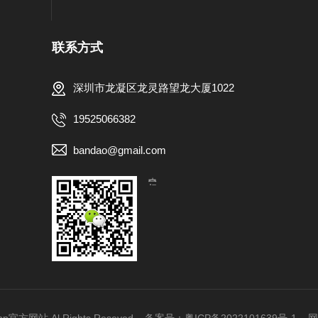
联系方式
深圳市龙凝区龙灵路望龙大厦1022
19525066382
bandao@gmail.com
【扫一扫，关注我们】