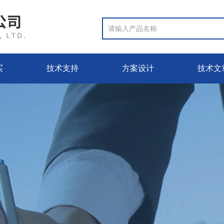
买
技术支持
方案设计
技术文