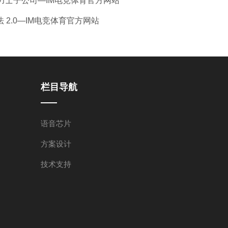
SK海力士子公司—IM电竞体育官方网站
2.0—IM电竞体育官方网站
栏目导航
语音芯片
方案设计
技术支持