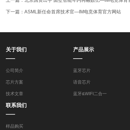
上一篇：
北京国资出手 面壁智能年内再融数亿—IM电竞体育
下一篇：
ASML新任命首席技术官—IM电竞体育官方网站
关于我们
产品展示
公司简介
蓝牙芯片
芯片方案
语音芯片
技术文章
蓝牙&WIFI二合一
联系我们
样品购买