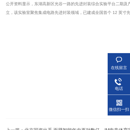
公开资料显示，东湖高新区光谷一路的先进封装综合实验平台二期及产
立，该实验室聚焦集成电路先进封装领域，已建成全国首个 12 英寸
在线留言
电话
微信扫一扫