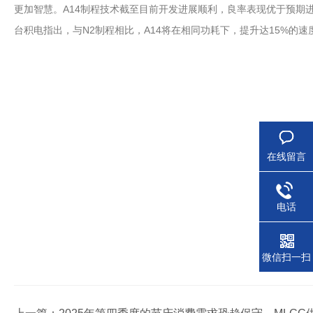
更加智慧。A14制程技术截至目前开发进展顺利，良率表现优于预期
台积电指出，与N2制程相比，A14将在相同功耗下，提升达15%的
在线留言
电话
微信扫一扫