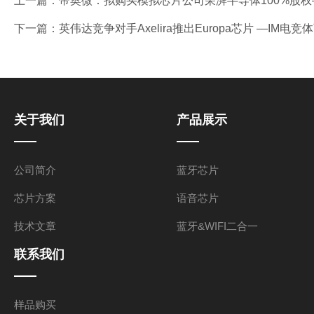
上一篇：
帝奥微：拟购买模拟芯片公司荣湃半导体100%股权
下一篇：
英伟达竞争对手Axelira推出Europa芯片 —IM电
关于我们
产品展示
公司简介
蓝牙芯片
芯片方案
语音芯片
技术文章
蓝牙&WIFI二合一
联系我们
样品购买