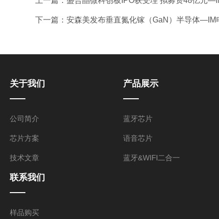
上一篇：
盛合晶微科创板IPO获受理 拟募资48亿元—
下一篇：
安森美发布垂直氮化镓（GaN）半导体—I
关于我们
产品展示
公司简介
蓝牙芯片
芯片方案
语音芯片
技术文章
蓝牙&WIFI二合一
联系我们
样品购买