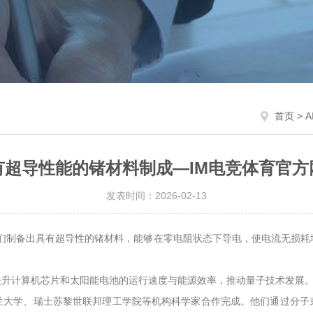
首页
>
A
有超导性能的锗材料制成—IM电竞体育官方
发表时间：2026-02-13
他们制备出具有超导性的锗材料，能够在零电阻状态下导电，使电流无损耗
提升计算机芯片和太阳能电池的运行速度与能源效率，推动量子技术发展
兰大学、瑞士苏黎世联邦理工学院等机构科学家合作完成。他们通过分子