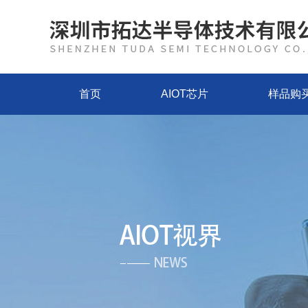
首页
AIOT芯片
样品购