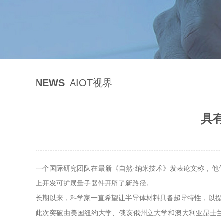
NEWS
AIOT视界
具
一个国际研究团队在最新《自然·纳米技术》发表论文称，
上开发可扩展量子器件开辟了新路径。
长期以来，科学家一直希望让半导体材料具备超导特性，以
此次突破由美国纽约大学、俄亥俄州立大学和澳大利亚昆士