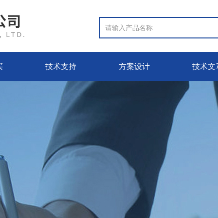
买
技术支持
方案设计
技术文