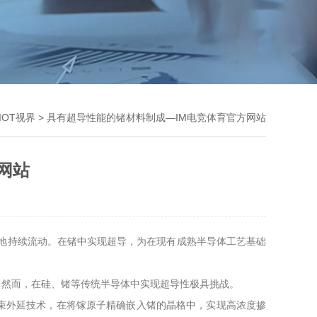
IOT视界
> 具有超导性能的锗材料制成—IM电竞体育官方网站
网站
地持续流动。在锗中实现超导，为在现有成熟半导体工艺基础
。然而，在硅、锗等传统半导体中实现超导性极具挑战。
束外延技术，在将镓原子精确嵌入锗的晶格中，实现高浓度掺