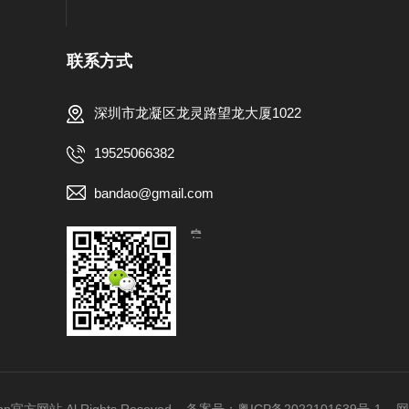
联系方式
深圳市龙凝区龙灵路望龙大厦1022
19525066382
bandao@gmail.com
【扫一扫，关注我们】