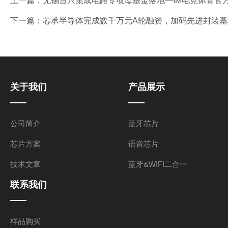
上一篇：
无锡首只集成电路专项母基金落地—IM电竞体育官
下一篇：
芯承半导体完成数千万元A轮融资，加码先进封装基
关于我们
产品展示
公司简介
蓝牙芯片
芯片方案
语音芯片
技术文章
蓝牙&WIFI二合一
联系我们
样品购买