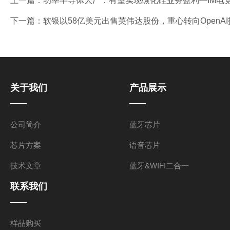
上一篇：
功率半导体大厂：有望实现碳化硅业务盈利—IM电
下一篇：
软银以58亿美元出售英伟达股份，重心转向OpenA
关于我们
产品展示
公司简介
蓝牙芯片
芯片方案
语音芯片
技术文章
蓝牙&WIFI二合一
联系我们
样品购买