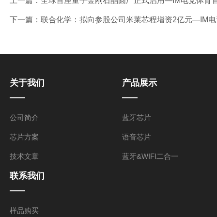
上一篇：
全球首座量子金刚石晶圆厂正式启用—IM电竞体育
下一篇：
联合化学：拟向参股公司米莱芯程增资2亿元—IM
关于我们
产品展示
公司简介
蓝牙芯片
芯片方案
语音芯片
技术文章
蓝牙&WIFI二合一
联系我们
样品购买