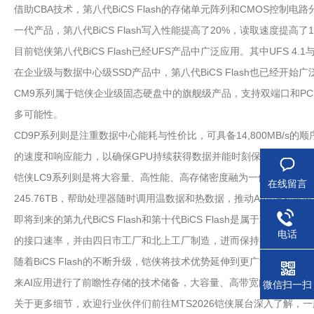
借助CBA技术，第八代BiCS Flash的存储单元阵列和CMOS控制电
一代产品，第八代BiCS Flash写入性能提高了20%，读取速度提高了
目前铠侠第八代BiCS Flash已经UFS产品中广泛应用。其中UFS
在企业级与数据中心级SSD产品中，第八代BiCS Flash也已经开始
CM9系列属于铠侠企业级固态硬盘中的旗舰级产品，支持双端口和PCIe 5
多可能性。
CD9P系列则是注重数据中心能耗与性价比，可具备14,800MB/s的
的速度和响应能力，以确保GPU持续获得数据并能时刻保持最高效的
铠侠LC9系列则是将大容量、高性能、高存储密度融为一体，不仅提供双
在线留言
245.76TB，帮助处理器随时调用温数据和热数据，推动AI训练和
即将到来的第九代BiCS Flash和第十代BiCS Flash是属于双线研
电话
的接口速率，并由四日市工厂和北上工厂制造，进而保持存储领域的
随着BiCS Flash的不断升级，铠侠将技术优势延伸到更广泛的产品线中
来AI应用进行了前瞻性存储的技术储备，大容量、高带宽闪存（High-Ba
微信扫一扫
关于更多细节，欢迎行业伙伴们前往MTS2026铠侠展台深入了解，