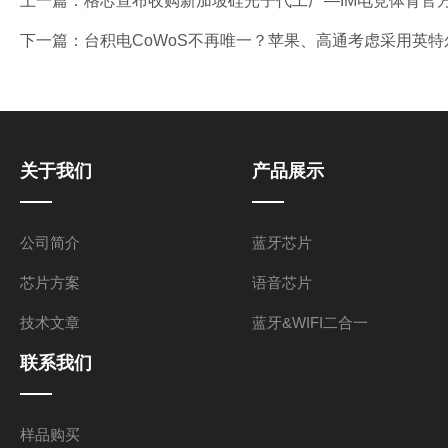
上一篇：
格芯宣布收购新加坡硅光子代工厂—IM电竞体育官
下一篇：
台积电CoWoS不再唯一？苹果、高通考虑采用英特
关于我们
产品展示
公司简介
蓝牙芯片
芯片方案
语音芯片
技术文章
蓝牙&WIFI二合一
联系我们
样品购买