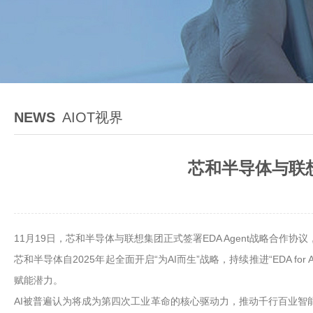
NEWS
AIOT视界
芯和半导体与联想
11月19日，芯和半导体与联想集团正式签署EDA Agent战略合作
芯和半导体自2025年起全面开启“为AI而生”战略，持续推进“EDA f
赋能潜力。
AI被普遍认为将成为第四次工业革命的核心驱动力，推动千行百业智