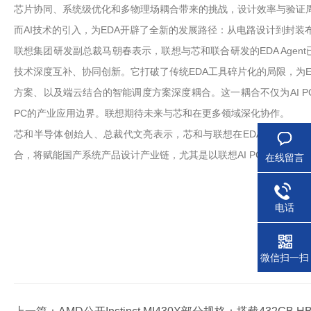
芯片协同、系统级优化和多物理场耦合带来的挑战，设计效率与验证
而AI技术的引入，为EDA开辟了全新的发展路径：从电路设计到封装
联想集团研发副总裁马朝春表示，联想与芯和联合研发的EDA Age
技术深度互补、协同创新。它打破了传统EDA工具碎片化的局限，为EDA
方案、以及端云结合的智能调度方案深度耦合。这一耦合不仅为AI PC
PC的产业应用边界。联想期待未来与芯和在更多领域深化协作。
芯和半导体创始人、总裁代文亮表示，芯和与联想在EDA Agen
合，将赋能国产系统产品设计产业链，尤其是以联想AI PC为代表的
在线留言
电话
微信扫一扫