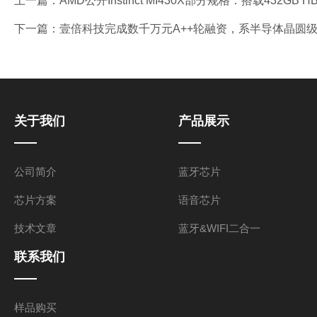
上一篇：
AMD公开Instinct MI430X部分规格：搭载432GB
下一篇：
壹倍科技完成数千万元A++轮融资，系半导体晶圆
关于我们
产品展示
公司简介
蓝牙芯片
芯片方案
语音芯片
技术文章
蓝牙&WIFI二合一
联系我们
样品购买