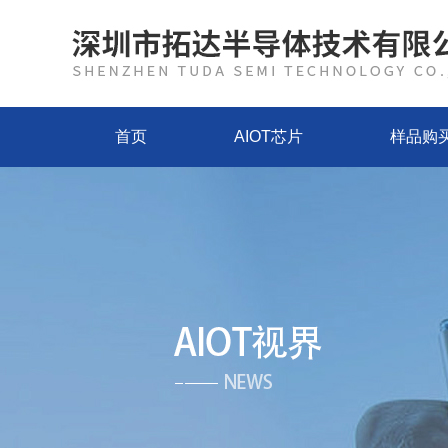
首页
AIOT芯片
样品购