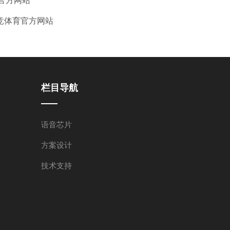
官方网站
电竞体育官方网站
栏目导航
语音芯片
方案设计
技术支持