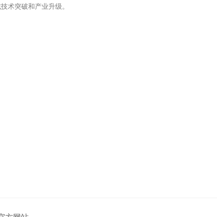
域技术突破和产业升级。