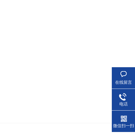
在线留言
电话
微信扫一扫