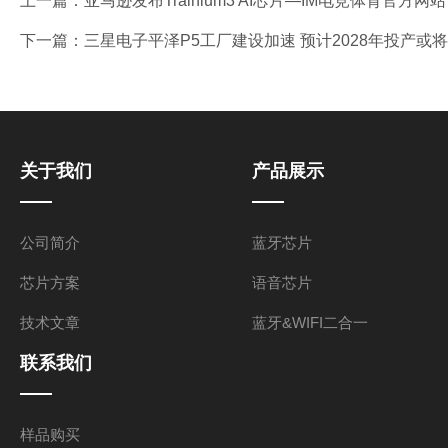
上一篇：
亚马逊发布Trainium3 AI芯片—IM电竞体育官方网站
下一篇：
三星电子平泽P5工厂建设加速 预计2028年投产或
关于我们
产品展示
公司简介
蓝牙芯片
芯片方案
语音芯片
技术文章
蓝牙&WIFI二合一
联系我们
样品购买