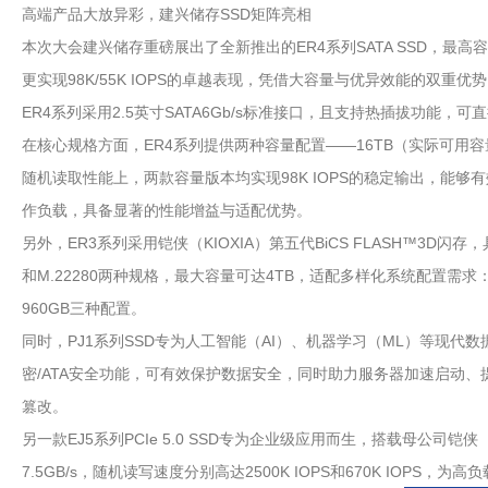
高端产品大放异彩，建兴储存SSD矩阵亮相
本次大会建兴储存重磅展出了全新推出的ER4系列SATA SSD，最高容量
更实现98K/55K IOPS的卓越表现，凭借大容量与优异效能的双重
ER4系列采用2.5英寸SATA6Gb/s标准接口，且支持热插拔功
在核心规格方面，ER4系列提供两种容量配置——16TB（实际可用容量15
随机读取性能上，两款容量版本均实现98K IOPS的稳定输出，能
作负载，具备显著的性能增益与适配优势。
另外，ER3系列采用铠侠（KIOXIA）第五代BiCS FLASH™
和M.22280两种规格，最大容量可达4TB，适配多样化系统配置需求：其中2
960GB三种配置。
同时，PJ1系列SSD专为人工智能（AI）、机器学习（ML）等现代数
密/ATA安全功能，可有效保护数据安全，同时助力服务器加速启动、提
篡改。
另一款EJ5系列PCIe 5.0 SSD专为企业级应用而生，搭载母公司铠侠
7.5GB/s，随机读写速度分别高达2500K IOPS和670K IOPS，