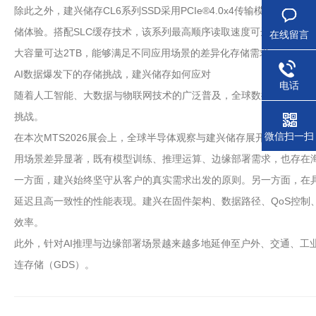
除此之外，建兴储存CL6系列SSD采用PCIe®4.0x4传输模式与N
储体验。搭配SLC缓存技术，该系列最高顺序读取速度可达6000MB/s，顺
在线留言
大容量可达2TB，能够满足不同应用场景的差异化存储需求。
AI数据爆发下的存储挑战，建兴储存如何应对
电话
随着人工智能、大数据与物联网技术的广泛普及，全球数据量呈爆发
挑战。
微信扫一扫
在本次MTS2026展会上，全球半导体观察与建兴储存展开了深度交
用场景差异显著，既有模型训练、推理运算、边缘部署需求，也存在
一方面，建兴始终坚守从客户的真实需求出发的原则。另一方面，在具
延迟且高一致性的性能表现。建兴在固件架构、数据路径、QoS控制
效率。
此外，针对AI推理与边缘部署场景越来越多地延伸至户外、交通、工业
连存储（GDS）。