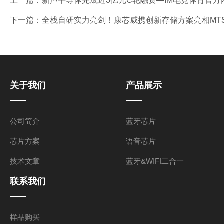
上一篇：
新声半导体完成近3亿元C轮融资—IM电竞体育官方
下一篇：
全栈自研实力亮剑！康芯威携创新存储方案亮相MTS
关于我们
产品展示
公司简介
蓝牙芯片
芯片方案
语音芯片
技术文章
蓝牙&WIFI二合一
联系我们
样品购买