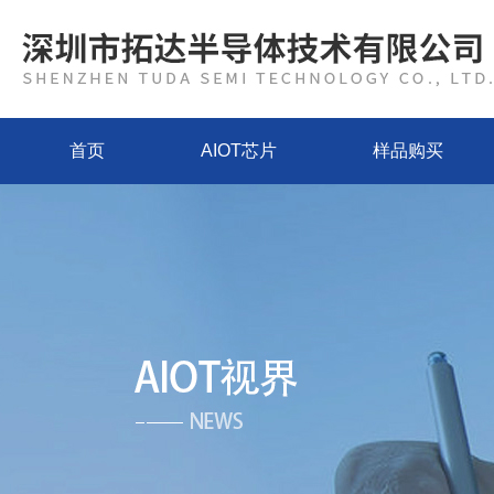
首页
AIOT芯片
样品购买