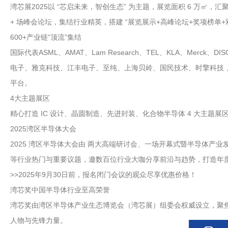
湾芯展2025以 “芯启未来，智创生态” 为主题，展览面积 6 万㎡，汇
+ 场峰会论坛，集结行业精英，搭建 “展览展示+高峰论坛+奖项榜单
600+产业链“顶流”集结
国际代表ASML、AMAT、Lam Research、TEL、KLA、Merc
电子、雅克科技、江丰电子、至纯、上海贝岭、国民技术、时擎科技 
平台。
4大主题展区
精心打造 IC 设计、晶圆制造、先进封装、化合物半导体 4 大主
2025湾区半导体大会
2025 湾区半导体大会由 两大高端研讨会、一场开幕式暨半导体产业
等行业热门与重要议题，邀数百位行业大咖分享前沿与趋势，打造年
>>2025年9月30日前，报名闭门会议的观众尽享优惠价格！
湾芯奖中国半导体行业至高荣誉
湾芯奖由湾区半导体产业生态博览会（湾芯展）组委会权威设立，聚
人物与先锋力量。