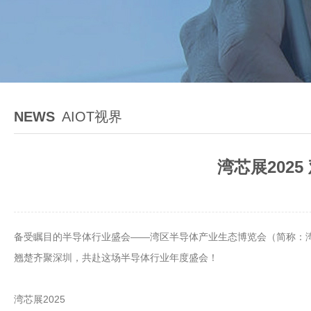
NEWS
AIOT视界
湾芯展202
备受瞩目的半导体行业盛会——湾区半导体产业生态博览会（简称：湾
翘楚齐聚深圳，共赴这场半导体行业年度盛会！
湾芯展2025