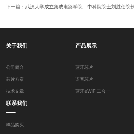
下一篇：
武汉大学成立集成电路学院，中科院院士刘胜任院长
关于我们
产品展示
公司简介
蓝牙芯片
芯片方案
语音芯片
技术文章
蓝牙&WIFI二合一
联系我们
样品购买