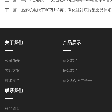
上一篇：
年产3亿颗芯片，沁恒微IPO已问询—IM电竞体育官
下一篇：
晶盛机电旗下60万片8英寸碳化硅衬底片配套晶体项
关于我们
产品展示
公司简介
蓝牙芯片
芯片方案
语音芯片
技术文章
蓝牙&WIFI二合一
联系我们
样品购买