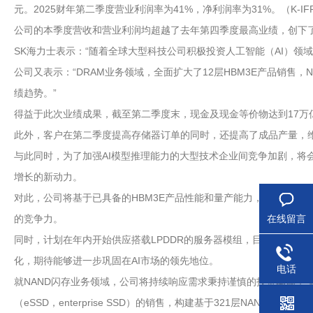
元。2025财年第二季度营业利润率为41%，净利润率为31%。（K-IF
公司的本季度营收和营业利润均超越了去年第四季度最高业绩，创下
SK海力士表示：“随着全球大型科技公司积极投资人工智能（AI）领域
公司又表示：“DRAM业务领域，全面扩大了12层HBM3E产品销
绩趋势。”
得益于此次业绩成果，截至第二季度末，现金及现金等价物达到17万亿
此外，客户在第二季度提高存储器订单的同时，还提高了成品产量，
与此同时，为了加强AI模型推理能力的大型技术企业间竞争加剧，将会促
增长的新动力。
对此，公司将基于已具备的HBM3E产品性能和量产能力，将HBM
在线留言
的竞争力。
同时，计划在年内开始供应搭载LPDDR的服务器模组，目前以16Gb（
化，期待能够进一步巩固在AI市场的领先地位。
电话
就NAND闪存业务领域，公司将持续响应需求秉持谨慎的投资基调，
（eSSD，enterprise SSD）的销售，构建基于321层NAND闪