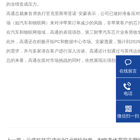
的业绩造成压力。
高通总裁兼首席执行官克里斯蒂亚诺·安蒙表示，公司已做好准备应对苹果
场（如汽车和物联网）来对冲苹果订单减少的风险，非苹果客户的芯片
在汽车和物联网领域，高通的表现强劲，第三财季汽车芯片业务营收增长
此外，高通还在积极开拓PC和数据中心市场。安蒙透露，预计到202
的需求，并与多家潜在客户进行深入洽谈。高通还计划通过与英伟达
总的来看，高通在面对市场挑战的同时，依然展现出强劲的增长潜力
在线留言
电话
微信扫一扫