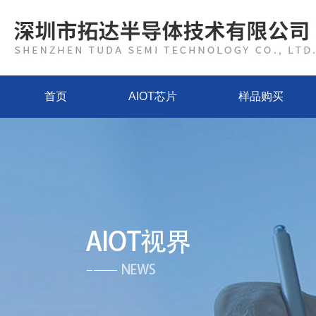
首页
AIOT芯片
样品购买