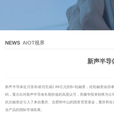
NEWS
AIOT视界
新声半导
新声半导体近日宣布成功完成2.88亿元的B+轮融资，此轮融资由
码，显示出对新声半导体长期价值的高度认可，而滕华投资则将为公司
此次融资还引入了来自重庆、合肥和中山的国资背景基金，重庆和合
业产品的国际市场拓展。