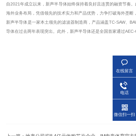
自2021年成立以来，新声半导体始终保持着良好且连贯的融资节奏
海外业务布局，凭借领先的技术实力和产品优势，力争打破海外垄断
新声半导体是一家本土领先的滤波器制造商，产品涵盖TC-SAW、BAW（F
导体在过去两年表现突出。此外，新声半导体还是全国首家通过AEC
在线留言
电话
微信扫一扫