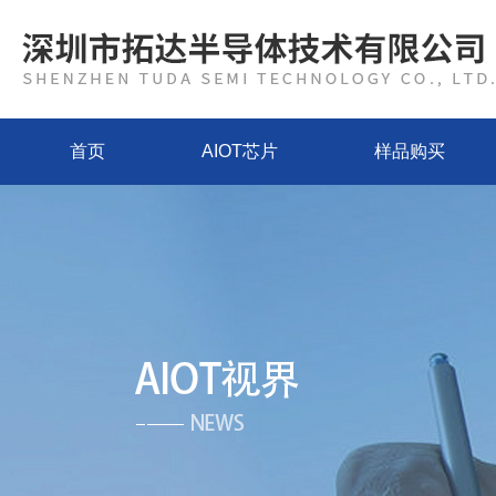
首页
AIOT芯片
样品购买