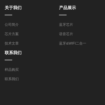
关于我们
产品展示
公司简介
蓝牙芯片
芯片方案
语音芯片
技术文章
蓝牙&WIFI二合一
联系我们
样品购买
联系我们