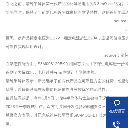
在此之前，清纯半导体第一代产品的比导通电阻为3.3 mΩ·cm²左右，2
阻的同时，保持了与前两代相近的优良短路耐受特性。这使得新能源汽
sour
据悉，该产品额定电压为1.2kV，额定电流超过220A，室温阈值电
可靠性实现应用设计。
source：
在动态性能方面，S3M008120BK在相同芯片尺寸下寄生电容进一步
得到了大幅优化，电压过冲Vrrm也得到了显著改善。
清纯半导体表示，新品继承了前两代产品在可靠性方面的优势，包括通
场景，以确保系统在长期使用后依然具有较优的均流特性。
值得注意的是，今年1月9日，清纯半导体与士兰微电子深化8英寸Si
2026年一季度试生产。双方将共同开发包括沟槽型SiC MOSF
在线留言
兰微官方表示，其已完成第Ⅳ代平面栅SiC-MOSFET 技术的开发，
量。